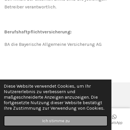
Betreiber verantwortlich.
Berufshaftpflichtversicherung:
BA die Bayerische Allgemeine Versicherung AG
Diese Website verwendet Cookies, um Ihr
Nutzererlebnis zu verbessern und
© 2023 - 2026 therapieneuss.de
maßgeschneiderte Anzeigen anzuzeigen. Die
fortgesetzte Nutzung dieser Website bestätigt
Ihre Zustimmung zur Verwendung von Cookies.
Ich stimme zu
E-Mail
Telefon
Karte
Instagram
WhatsApp