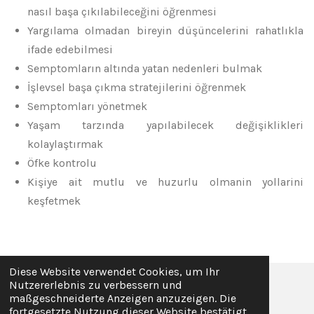
nasıl başa çıkılabileceğini öğrenmesi
Yargılama olmadan bireyin düşüncelerini rahatlıkla
ifade edebilmesi
Semptomların altında yatan nedenleri bulmak
İşlevsel başa çıkma stratejilerini öğrenmek
Semptomları yönetmek
Yaşam tarzında yapılabilecek değişiklikleri
kolaylaştırmak
Öfke kontrolu
Kişiye ait mutlu ve huzurlu olmanin yollarini
keşfetmek
Diese Website verwendet Cookies, um Ihr
Nutzererlebnis zu verbessern und
© 2023 - 2026 therapieneuss.de
maßgeschneiderte Anzeigen anzuzeigen. Die
fortgesetzte Nutzung dieser Website bestätigt